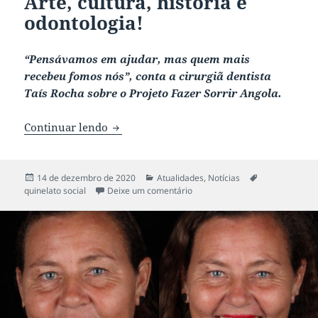
Arte, cultura, história e
odontologia!
“Pensávamos em ajudar, mas quem mais
recebeu fomos nós”, conta a cirurgiã dentista
Taís Rocha sobre o Projeto Fazer Sorrir Angola.
Continuar lendo
Arte, cultura, história e odontologia!
Publicado
14 de dezembro de 2020
Categorias
Atualidades
,
Notícias
Tags
quinelato social
em
Deixe um comentário
em Arte, cultura, história e odo