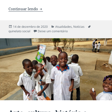
Continuar lendo
Sorriso saudável e auto estima!
Publicado
14 de dezembro de 2020
Categorias
Atualidades
,
Notícias
Tags
quinelato social
em
Deixe um comentário
em Sorriso saudável e auto est