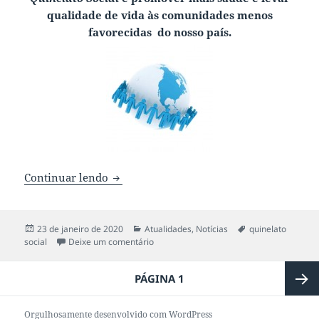
qualidade de vida às comunidades menos
favorecidas do nosso país.
Continuar lendo
Quinelato Social: de norte a sul do país
Publicado
23 de janeiro de 2020
Categorias
Atualidades
,
Notícias
Tags
quinelato
social
em
Deixe um comentário
em Quinelato Social: de norte a sul do paí
Navegação
PÁGINA
1
por
posts
Próxi
Orgulhosamente desenvolvido com WordPress