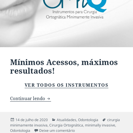
Mínimos Acessos, máximos
resultados!
VER TODOS OS INSTRUMENTOS
Continuar lendo
Mínimos Acessos, máximos resultados!
Publicado
14 de julho de 2020
Categorias
Atualidades
,
Odontologia
Tags
cirurgia
minimamente invasiva
em
,
Cirurgia Ortognática
,
minimally invasive
,
Odontologia
Deixe um comentário
em Mínimos Acessos, máximos res