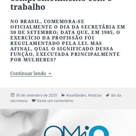
trabalho
NO BRASIL, COMEMORA-SE
OFICIALMENTE O DIA DA SECRETÁRIA EM
30 DE SETEMBRO; DATA QUE, EM 1985, O
EXERCÍCIO DA PROFISSÃO FOI
REGULAMENTADO PELA LEI. MAS
AFINAL, QUAL O SIGNIFICADO DESSA
FUNÇÃO, EXECUTADA PRINCIPALMENTE
POR MULHERES?
Continuar lendo
Profissão Secretária: dedicação e comp
Publicado
30 de setembro de 2020
Categorias
Atualidades
,
Notícias
Tags
dia da
secretaria
em
Deixe um comentário
em Profissão Secretária: dedicação