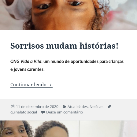
Sorrisos mudam histórias!
ONG Vida a Vila
: um mundo de oportunidades para crianças
e jovens carentes.
Continuar lendo
Sorrisos mudam histórias!
Publicado
11 de dezembro de 2020
Categorias
Atualidades
,
Notícias
Tags
quinelato social
em
Deixe um comentário
em Sorrisos mudam histórias!