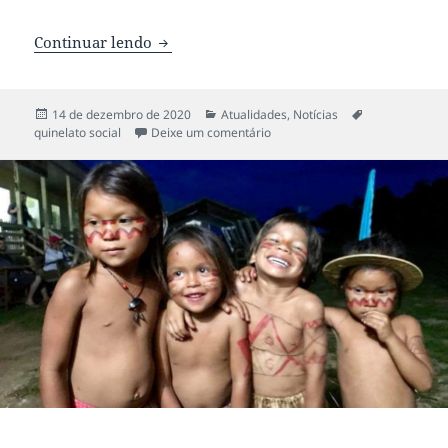
Continuar lendo
Embarque nesta onda de amor!
Publicado
14 de dezembro de 2020
Categorias
Atualidades
,
Notícias
Tags
quinelato social
em
Deixe um comentário
em Embarque nesta onda de a