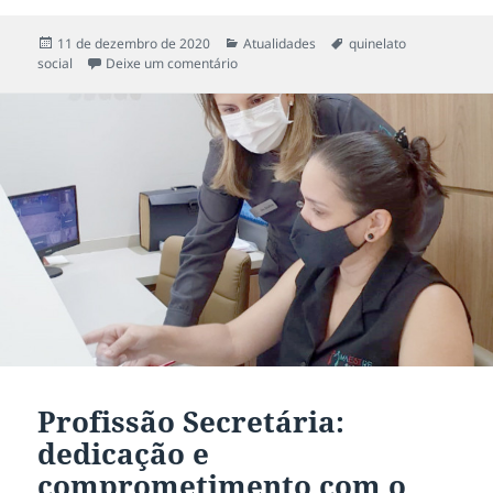
Publicado
11 de dezembro de 2020
Categorias
Atualidades
Tags
quinelato
social
em
Deixe um comentário
em Sorriso que traz felicidade!
Profissão Secretária:
dedicação e
comprometimento com o