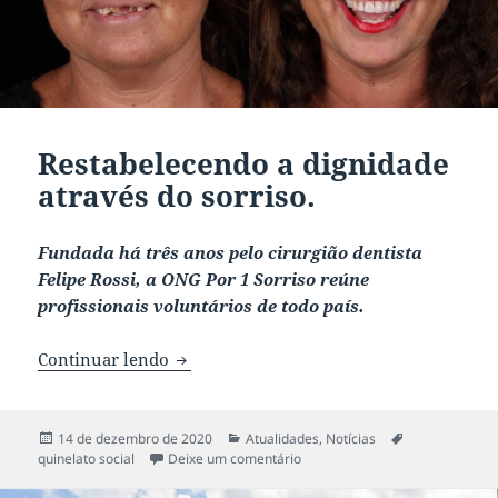
Restabelecendo a dignidade
através do sorriso.
Fundada há três anos pelo cirurgião dentista
Felipe Rossi, a ONG Por 1 Sorriso reúne
profissionais voluntários de todo país.
Continuar lendo
Restabelecendo a dignidade através do so
Publicado
14 de dezembro de 2020
Categorias
Atualidades
,
Notícias
Tags
quinelato social
em
Deixe um comentário
em Restabelecendo a dignidade 