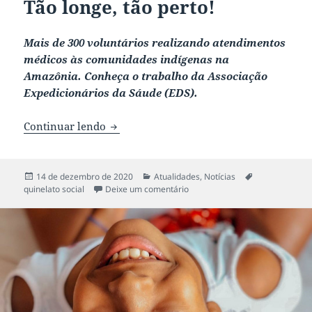
Tão longe, tão perto!
Mais de 300 voluntários realizando atendimentos
médicos às comunidades indígenas na
Amazônia. Conheça o trabalho da Associação
Expedicionários da Sáude (EDS).
Continuar lendo
Tão longe, tão perto!
Publicado
14 de dezembro de 2020
Categorias
Atualidades
,
Notícias
Tags
quinelato social
em
Deixe um comentário
em Tão longe, tão perto!