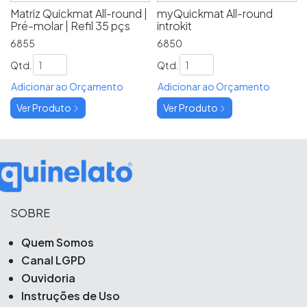
Matriz Quickmat All-round |
myQuickmat All-round
Pré-molar | Refil 35 pçs
introkit
6855
6850
Qtd.
Qtd.
Adicionar ao Orçamento
Adicionar ao Orçamento
Ver Produto
Ver Produto
SOBRE
Quem Somos
Canal LGPD
Ouvidoria
Instruções de Uso