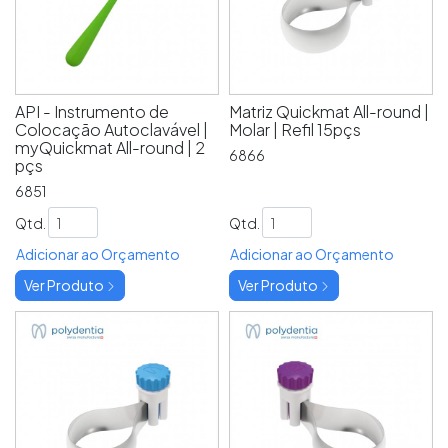
API - Instrumento de
Matriz Quickmat All-round |
Colocação Autoclavável |
Molar | Refil 15pçs
myQuickmat All-round | 2
6866
pçs
6851
Qtd.
Qtd.
Adicionar ao Orçamento
Adicionar ao Orçamento
Ver Produto
Ver Produto