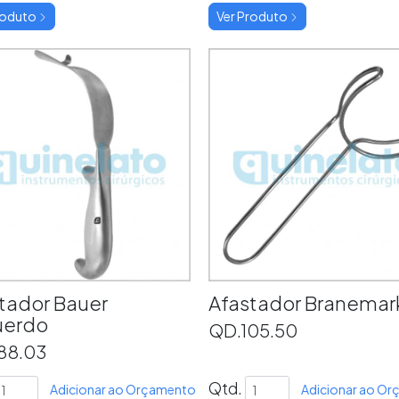
roduto
Ver Produto
tador Bauer
Afastador Branemar
uerdo
QD.105.50
88.03
Qtd.
Adicionar ao Orçamento
Adicionar ao O