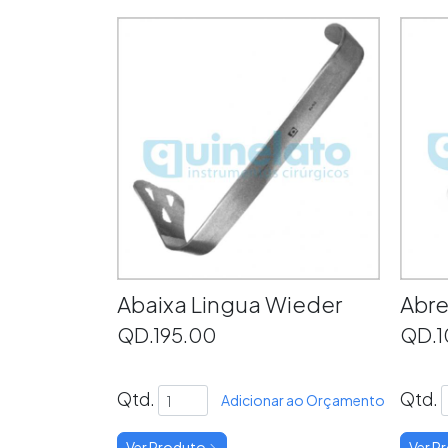
Abaixa Lingua Wieder
Abre
QD.195.00
QD.1
Qtd.
Qtd.
Adicionar ao Orçamento
Ver Produto
Ver P