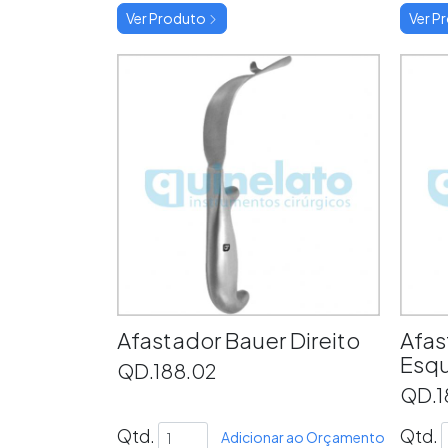
Ver Produto
Ver P
Afastador Bauer Direito
Afas
Esq
QD.188.02
QD.1
Qtd.
Qtd.
Adicionar ao Orçamento