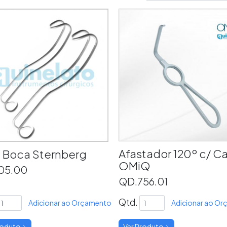
Afastador 120º c/ C
 Boca Sternberg
OMiQ
05.00
QD.756.01
Qtd.
Adicionar ao Orçamento
Adicionar ao O
roduto
Ver Produto