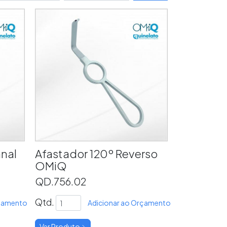
anal
Afastador 120º Reverso
OMiQ
QD.756.02
Qtd.
rçamento
Adicionar ao Orçamento
Ver Produto