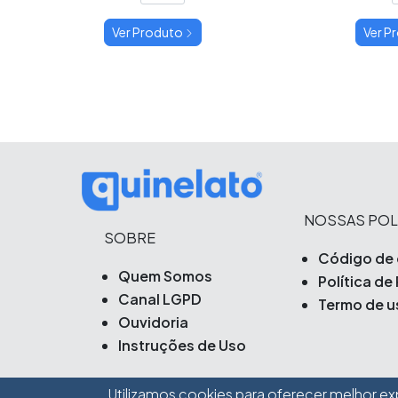
Ver Produto
Ver P
NOSSAS POL
SOBRE
Código de 
Quem Somos
Política de
Canal LGPD
Termo de u
Ouvidoria
Instruções de Uso
Utilizamos cookies para oferecer melhor ex