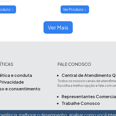
roduto
Ver Produto
Ver Mais
ÍTICAS
FALE CONOSCO
ética e conduta
Central de Atendimento Q
Todos os nossos canais de atendimen
 Privacidade
Escolha a melhor opção e fale com um
so e consentimento
Representantes Comercia
Trabalhe Conosco
periência, melhorar o desempenho, analisar como você inte