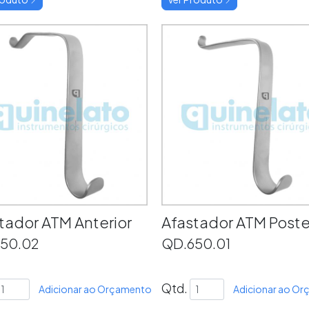
tador ATM Anterior
Afastador ATM Poste
50.02
QD.650.01
Qtd.
Adicionar ao Orçamento
Adicionar ao O