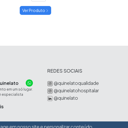
Ver Produto
REDES SOCIAIS
uinelato
@quinelatoqualidade
to em um só lugar.
@quinelatohospitalar
 especialista
@quinelato
is
rage em nosso site e personalizar conteúdo.