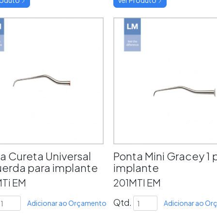
a Cureta Universal
Ponta Mini Gracey 1 
erda para implante
implante
Ti EM
201MTI EM
Qtd.
Adicionar ao Orçamento
Adicionar ao O