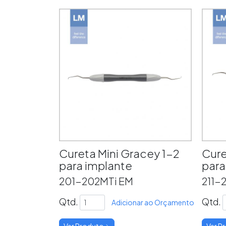
Cureta Mini Gracey 1-2
Cure
para implante
para
201-202MTi EM
211-
Qtd.
Qtd.
Adicionar ao Orçamento
Ver Produto
Ver P