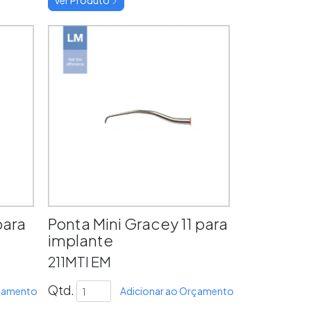
para
Ponta Mini Gracey 11 para
implante
211MTI EM
Qtd.
rçamento
Adicionar ao Orçamento