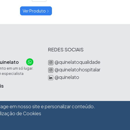
Ver Produto
REDES SOCIAIS
uinelato
@quinelatoqualidade
to em um só lugar.
@quinelatohospitalar
 especialista
@quinelato
is
rage em nosso site e personalizar conteúdo.
ilização de Cookies
nnwalt, 285
|
Distrito Industrial
| Rio Claro | SP