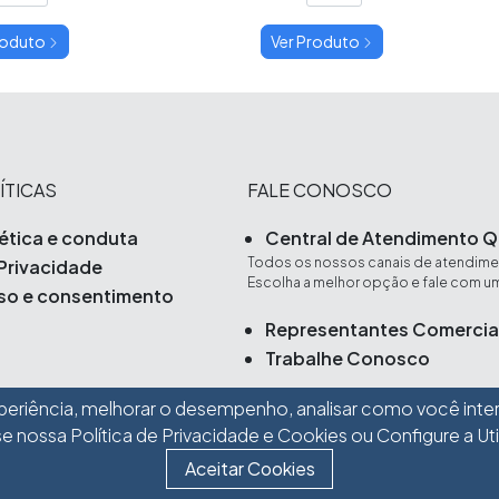
roduto
Ver Produto
ÍTICAS
FALE CONOSCO
ética e conduta
Central de Atendimento Q
Todos os nossos canais de atendimen
 Privacidade
Escolha a melhor opção e fale com um
so e consentimento
Representantes Comercia
Trabalhe Conosco
periência, melhorar o desempenho, analisar como você inte
se nossa
Política de Privacidade e Cookies
ou Configure a Ut
Schobell Industrial Ltda
Avenida Pe
Aceitar Cookies