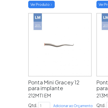
Ver Produto
Ver P
Ponta Mini Gracey 12
Pont
para implante
para
212MTI EM
213M
Qtd.
Qtd.
Adicionar ao Orçamento