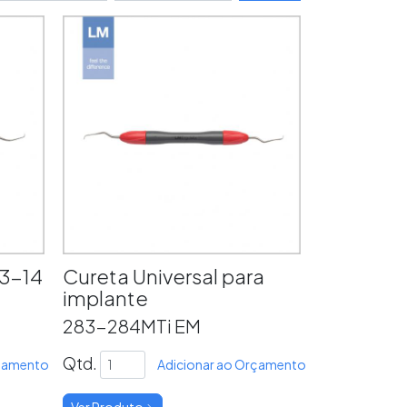
13-14
Cureta Universal para
implante
283-284MTi EM
Qtd.
rçamento
Adicionar ao Orçamento
Ver Produto