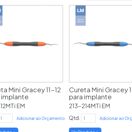
ta Mini Gracey 11-12
Cureta Mini Gracey 
 implante
para implante
212MTi EM
213-214MTi EM
Qtd.
Adicionar ao Orçamento
Adicionar ao O
roduto
Ver Produto