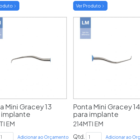
roduto
Ver Produto
a Mini Gracey 13
Ponta Mini Gracey 14
 implante
para implante
TI EM
214MTI EM
Qtd.
Adicionar ao Orçamento
Adicionar ao O