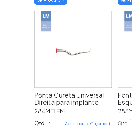
Ponta Cureta Universal
Pont
Direita para implante
Esqu
284MTi EM
283M
Qtd.
Qtd.
Adicionar ao Orçamento