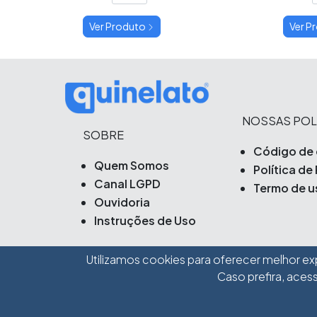
Ver Produto
Ver P
NOSSAS POL
SOBRE
Código de 
Quem Somos
Política de
Canal LGPD
Termo de u
Ouvidoria
Instruções de Uso
Utilizamos cookies para oferecer melhor ex
Caso prefira, aces