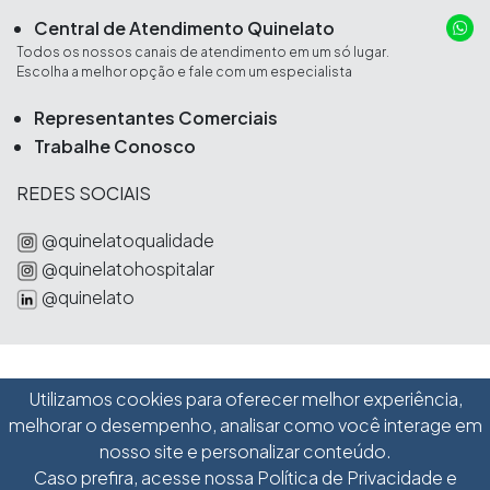
Central de Atendimento Quinelato
Todos os nossos canais de atendimento em um só lugar.
Escolha a melhor opção e fale com um especialista
Representantes Comerciais
Trabalhe Conosco
REDES SOCIAIS
@quinelatoqualidade
@quinelatohospitalar
@quinelato
Utilizamos cookies para oferecer melhor experiência,
Schobell Industrial Ltda
melhorar o desempenho, analisar como você interage em
Avenida Pennwalt, 285
nosso site e personalizar conteúdo.
|
Caso prefira, acesse nossa
Política de Privacidade e