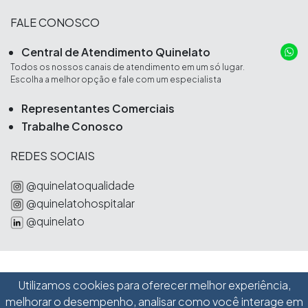
FALE CONOSCO
Central de Atendimento Quinelato
Todos os nossos canais de atendimento em um só lugar.
Escolha a melhor opção e fale com um especialista
Representantes Comerciais
Trabalhe Conosco
REDES SOCIAIS
@quinelatoqualidade
@quinelatohospitalar
@quinelato
Utilizamos cookies para oferecer melhor experiência,
Schobell Industrial Ltda
melhorar o desempenho, analisar como você interage em