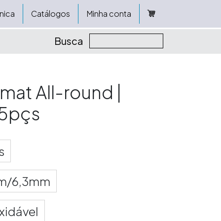
nica
Catálogos
Minha conta
Busca
mat All-round |
 15pçs
s
m/6,3mm
xidável