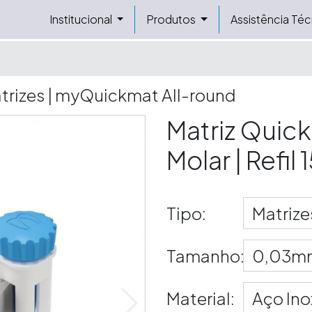
Institucional
Produtos
Assistência Téc
atrizes | myQuickmat All-round
Matriz Quick
Molar | Refil
Tipo:
Matrize
Tamanho:
0,03m
Material:
Aço Ino