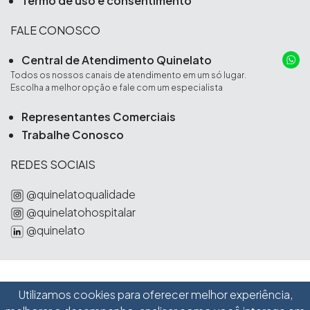
Termo de uso e consentimento
FALE CONOSCO
Central de Atendimento Quinelato
Todos os nossos canais de atendimento em um só lugar.
Escolha a melhor opção e fale com um especialista
Representantes Comerciais
Trabalhe Conosco
REDES SOCIAIS
@quinelatoqualidade
@quinelatohospitalar
@quinelato
Utilizamos cookies para oferecer melhor experiência,
Schobell Industrial Ltda