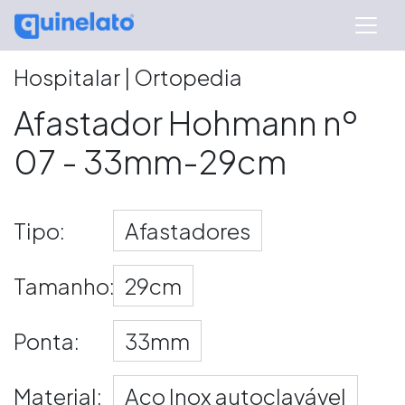
Hospitalar | Ortopedia
Afastador Hohmann nº
07 - 33mm-29cm
Tipo:
Afastadores
Tamanho:
29cm
Ponta:
33mm
Material:
Aço Inox autoclavável