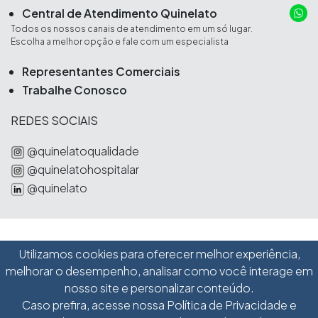
Central de Atendimento Quinelato
Todos os nossos canais de atendimento em um só lugar.
Escolha a melhor opção e fale com um especialista
Representantes Comerciais
Trabalhe Conosco
REDES SOCIAIS
@quinelatoqualidade
@quinelatohospitalar
@quinelato
Utilizamos cookies para oferecer melhor experiência,
Schobell Industrial Ltda
melhorar o desempenho, analisar como você interage em
Avenida Pennwalt, 285
nosso site e personalizar conteúdo.
|
Caso prefira, acesse nossa
Política de Privacidade e
Distrito Industrial