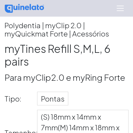
Polydentia | myClip 2.0 |
myQuickmat Forte | Acessórios
myTines Refill S,M,L, 6
pairs
Para myClip2.0 e myRing Forte
Tipo:
Pontas
(S) 18mm x 14mm x
7mm(M) 14mm x 18mm x
Tamanho: